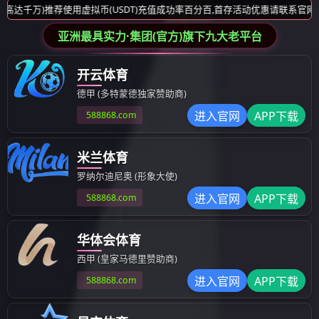
成功案例
成功案例