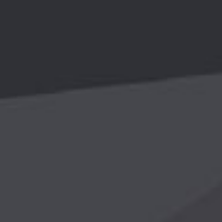
网站首页
关于我们
生产设备
主营产品
PRODUCTION EQUIPMENT
成功案例
公司简介
企业文化
生产设备
生产设备
新闻资讯
开云·官方端网页版登录入口-开云（中国）