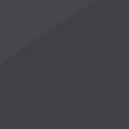
3080摇臂钻床