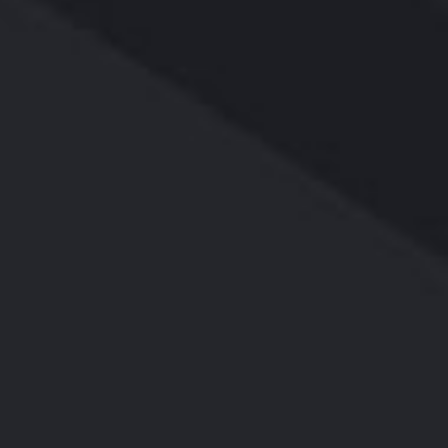
CONTACT US
联系方式
联系人
王经理
联系电话
18637300467
公司地址
新乡市小店工业区
ATTENTION
关注我们