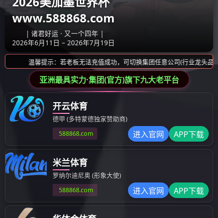
上一篇：
成功案例
下一篇：
四川攀钢集团
CONTACT US
联系方式
联系人
王经理
联系电话
18637300467
公司地址
新乡市小店工业区