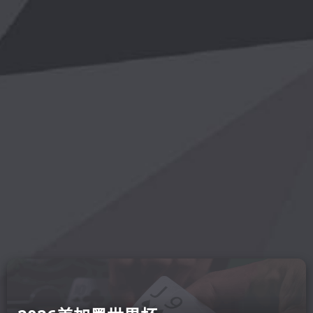
网站首页
首页
>
成功案例
关于我们
成功案例
主营产品
发布时间：2024-12-19
浏览：10879次
成功案例
生产设备
新闻资讯
开云·官方端网页版登录入口-开云（中国）