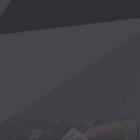
网站首页
首页
>
成功案例
关于我们
成功案例
主营产品
发布时间：2024-12-19
浏览：10814次
成功案例
生产设备
新闻资讯
开云·官方端网页版登录入口-开云（中国）