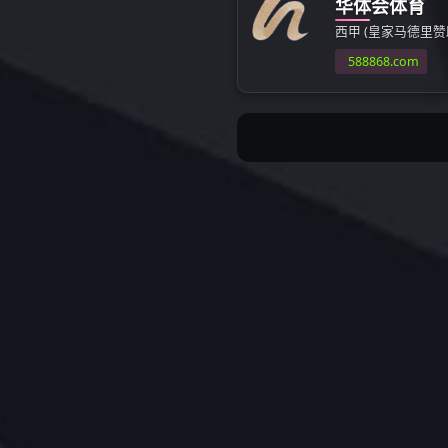
坚实耐用，维护省心
故道金机械直线振动筛优选高质量材料，生产环节
定作业。另外，该直线筛设备维护保养便捷，只需
绿色节能，引 领未来
追求筛分效率的同时，故道金机械也积极响应国家
绿色建材产业贡献力量。
如今，故道金机械直线筛已广泛应用于各类建材物
物料的筛分效率，欢迎随时开云·官方端网页版登录
上一篇：
脱水筛应用领域广，设备采购推荐选择实力厂