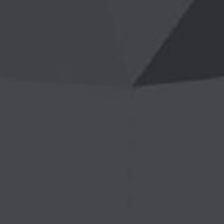
网站首页
关
首页
>
新闻资讯
建材筛分，推荐使用故道金机械
发布时间：2025-03-03
浏览：11127次