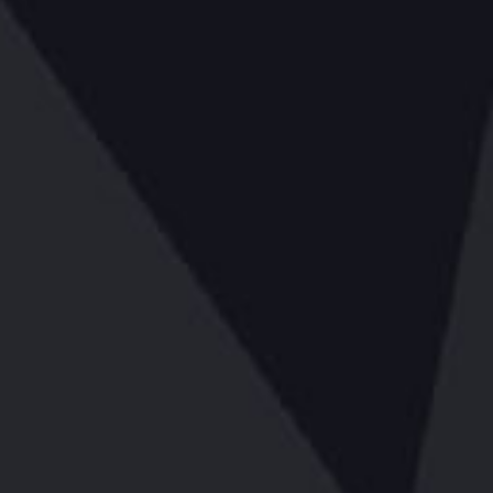
SHORT
快捷
18637300467
网站首
24小时免费咨询热线
主营产
生产设
开云·官
在线咨询
登录入口
国）