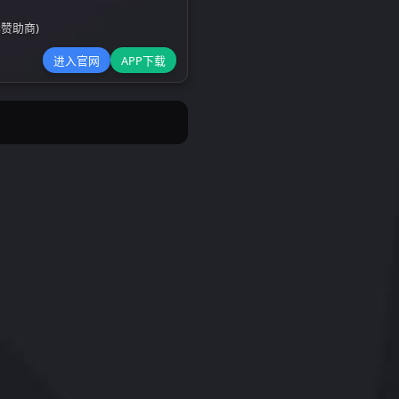
强度稳
。
为构建
升建材
手