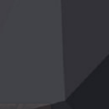
建材筛分，推荐使用故道金机械直线筛
脱水筛应用领域广，设备采购推荐选择实力厂家