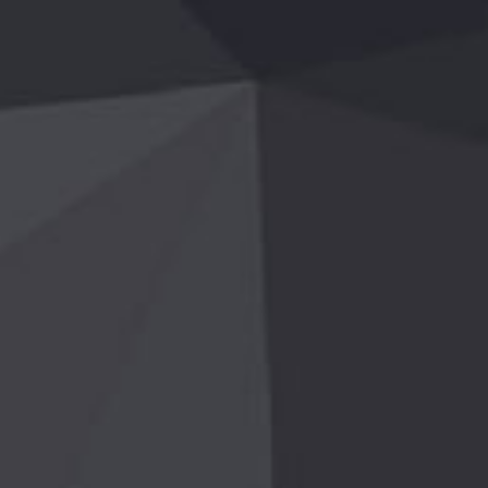
方端网页版登录入口-开云（中国）
18637300467
相关文章
我厂安装员工对客户筛分系统升级改造完工，客户很满意，我们也很高兴！