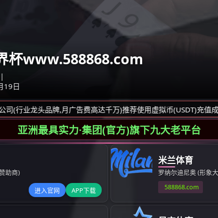
建材行业日新月异，精准的砂石物料筛分工具成为了确保工程质量，提
十载，推出多款高质量直线筛设备，以稳定的筛分质量，强大的处理能力
机械结构、动力学特性和操作便捷性，其生产的直线筛产品使用时，
筛分精度高，为建材产品带来稳定可靠的质量提升。
程操控。用户可根据实际需求轻松调整振幅、频率等筛分参数，使故道金
提升筛分效率。