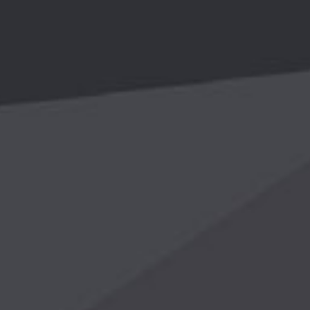
于我们
主营产品
成功案例
生产设备
新闻资讯
开云·官
直线筛