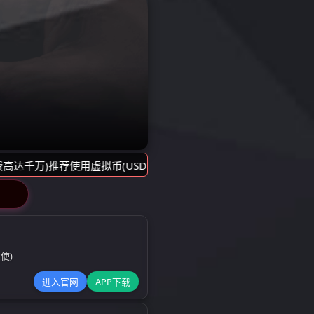
座式激振器
在线咨询
源头厂家 ? 支持定制 ? 降本增效 ? 性价比高
王经理
查看更多
开云·官方端网页
版登录入口-开云
（中国）