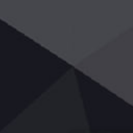
梳齿筛板
源头厂家 ? 支持定制 ? 降本增效 ? 性价比高
查看更多
开云·官方端网页
版登录入口-开云
（中国）