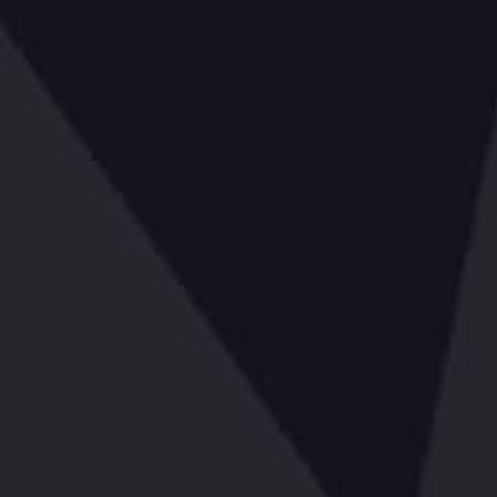
SHORT
快捷
18637300467
网站首
24小时免费咨询热线
主营产
生产设
开云·官
在线咨询
登录入口
国）