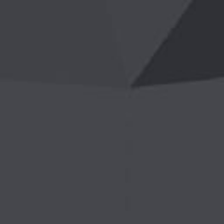
网站首页
关
产品中心
PRODUCT CENTER
矿用筛分设备
精细筛分设