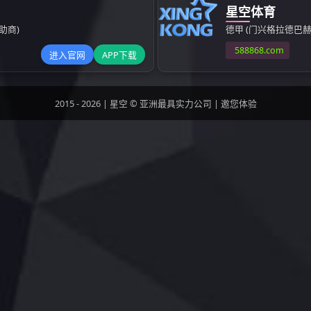
YZS型振动电机
源头厂家 ? 支持定制 ? 降本增效 ? 性价比高
查看更多
开云·官方端网页
版登录入口-开云
（中国）
1
2
3
4