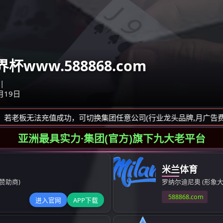
法兰式激振器
源头厂家 ? 支持定制 ? 降本增效 ? 性价比高
查看更多
开云·官方端网页
版登录入口-开云
（中国）