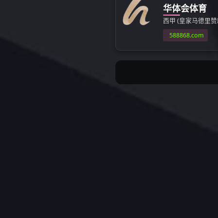
ZDP型振动平台
源头厂家 ? 支持定制 ? 降本增效 ? 性价比高
查看更多
开云·官方端网页
版登录入口-开云
（中国）