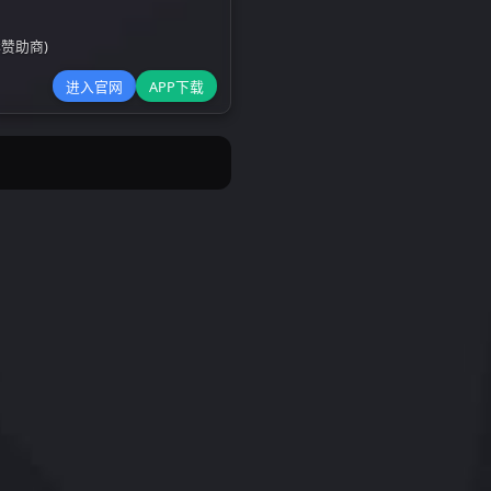
ZFB型仓壁振动器
源头厂家 ? 支持定制 ? 降本增效 ? 性价比高
查看更多
开云·官方端网页
版登录入口-开云
（中国）