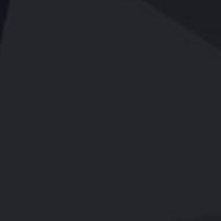
CUT MENU
CONTACT US
方式
联系方式
联系人
页
关于我们
王经理
品
成功案例
联系电话
备
新闻资讯
18637300467
方端网页版
公司地址
-开云（中
新乡市小店工业区