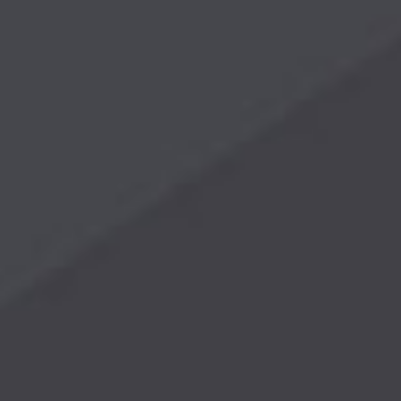
开云·官方端网页版登录入口-开云（中国）
源头厂家 ? 支持定制 ? 降本增效 ? 性价比高
查看更多
开云·官方端网页版登
录入口-开云（中国）