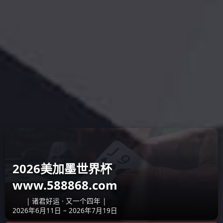
HS弧形筛
源头厂家 ? 支持定制 ? 降本增效 ? 性价比高
查看更多
开云·官方端网页版登
录入口-开云（中国）