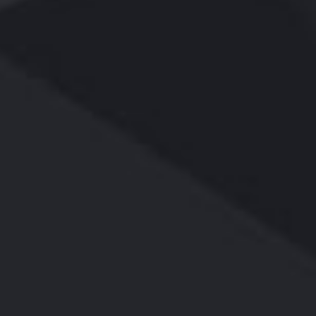
YK型圆振筛
源头厂家 ? 支持定制 ? 降本增效 ? 性价比高
查看更多
开云·官方端网页版登
录入口-开云（中国）