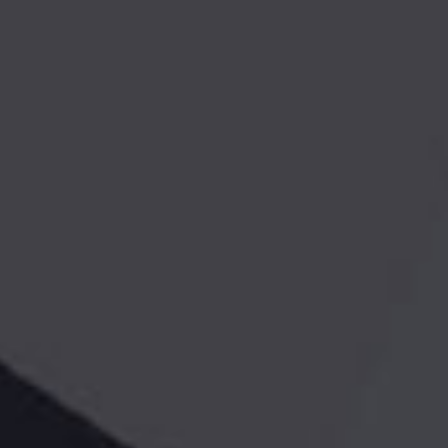
BZSG型平面回转筛
源头厂家 ? 支持定制 ? 降本增效 ? 性价比高
查看更多
开云·官方端网页版登
录入口-开云（中国）