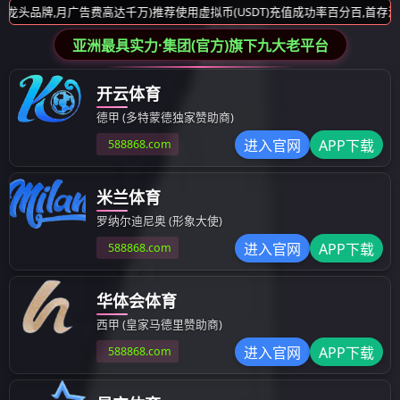
GLD带式给料机
源头厂家 ? 支持定制 ? 降本增效 ? 性价比高
查看更多
开云·官方端网页版登
录入口-开云（中国）