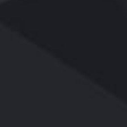
YP型圆盘给料机
源头厂家 ? 支持定制 ? 降本增效 ? 性价比高
查看更多
开云·官方端网页版登
录入口-开云（中国）