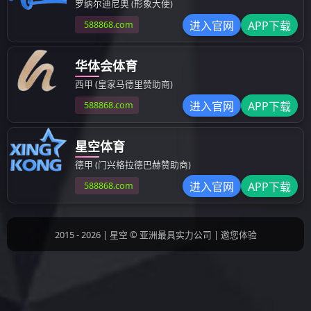
DY型可移动皮带机
源头厂家 ? 支持定制 ? 降本增效 ? 性价比高
查看更多
开云·官方端网页版登
录入口-开云（中国）
CONTACT US
联系方式