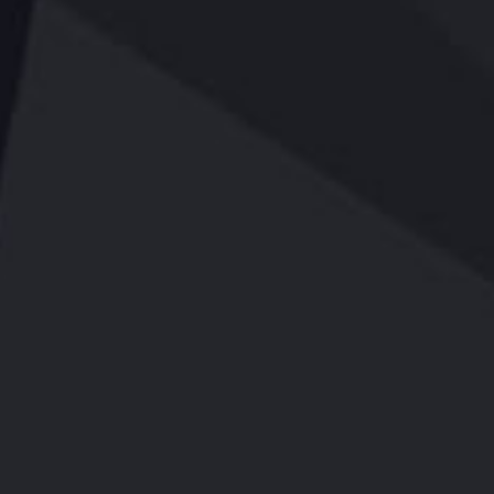
联系人
王经理
联系电话
18637300467
公司地址
新乡市小店工业区
ATTENTION
关注我们